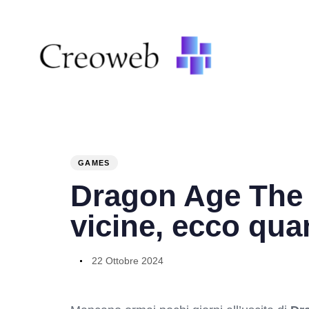
PUBLISHED
Author
Published
IN:
on:
GAMES
Dragon Age The 
vicine, ecco qu
22 Ottobre 2024