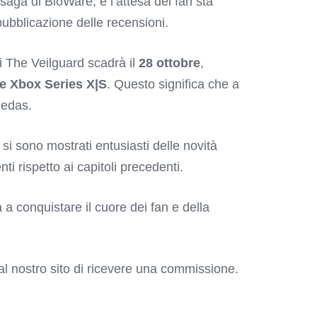
 saga di BioWare, e l’attesa dei fan sta
ubblicazione delle recensioni.
i The Veilguard scadrà il
28 ottobre
,
 e Xbox Series X|S
. Questo significa che a
hedas.
 si sono mostrati entusiasti delle novità
i rispetto ai capitoli precedenti.
à a conquistare il cuore dei fan e della
o al nostro sito di ricevere una commissione.