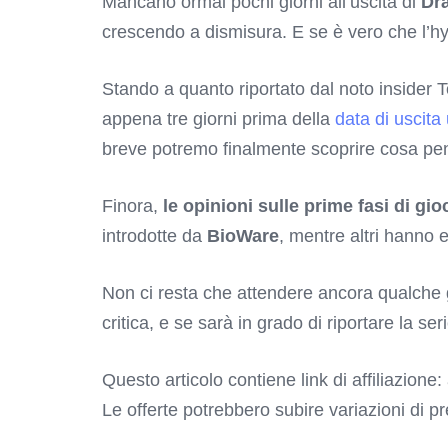
Mancano ormai pochi giorni all’uscita di
Dr
crescendo a dismisura. E se è vero che l’hy
Stando a quanto riportato dal noto insider 
appena tre giorni prima della
data di uscita 
breve potremo finalmente scoprire cosa pen
Finora,
le opinioni sulle prime fasi di gi
introdotte da
BioWare
, mentre altri hanno 
Non ci resta che attendere ancora qualche 
critica, e se sarà in grado di riportare la ser
Questo articolo contiene link di affiliazione:
Le offerte potrebbero subire variazioni di p