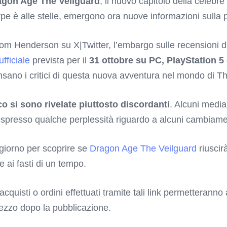
agon Age The Veilguard
, il nuovo capitolo della celebre
pe è alle stelle, emergono ora nuove informazioni sulla p
Tom Henderson su X|Twitter, l’embargo sulle recensioni d
ufficiale
prevista per il
31 ottobre su PC, PlayStation 5
sano i critici di questa nuova avventura nel mondo di T
oco si sono rivelate piuttosto discordanti
. Alcuni media
espresso qualche perplessità riguardo a alcuni cambiament
giorno per scoprire se
Dragon Age The Veilguard
riuscir
ie ai fasti di un tempo.
 acquisti o ordini effettuati tramite tali link permetterann
rezzo dopo la pubblicazione.