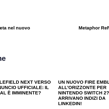
Beta nel nuovo
Metaphor ReFa
he
o ago
Games
1 anno ago
Games
LEFIELD NEXT VERSO
UN NUOVO FIRE EMB
UNCIO UFFICIALE: IL
ALL’ORIZZONTE PER
AL È IMMINENTE?
NINTENDO SWITCH 2
ARRIVANO INDIZI DA
LINKEDIN!