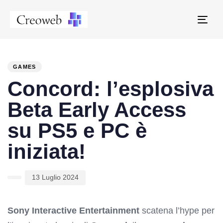
Tog
navi
PUBLISHED
Author
Published
IN:
on:
GAMES
Concord: l’esplosiva
Beta Early Access
su PS5 e PC è
iniziata!
13 Luglio 2024
Sony Interactive Entertainment
scatena l’hype per