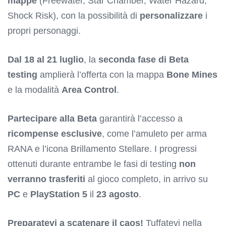
mappe
(Freewater, Star Chamber, Water Hazard,
Shock Risk), con la possibilità di
personalizzare
i
propri personaggi.
Dal 18 al 21 luglio
, la
seconda fase di Beta
testing
amplierà l’offerta con la mappa
Bone Mines
e la modalità
Area Control
.
Partecipare alla Beta
garantirà l’accesso a
ricompense esclusive
, come l’amuleto per arma
RANA e l’icona Brillamento Stellare. I progressi
ottenuti durante entrambe le fasi di testing
non
verranno trasferiti
al gioco completo, in arrivo su
PC
e
PlayStation 5
il
23 agosto
.
Preparatevi a scatenare il caos!
Tuffatevi nella