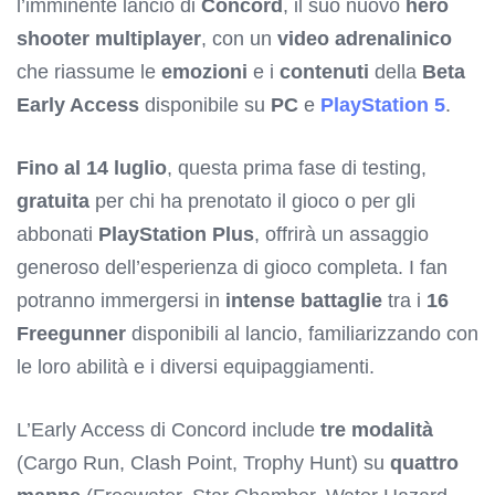
l’imminente lancio di
Concord
, il suo nuovo
hero
shooter multiplayer
, con un
video adrenalinico
che riassume le
emozioni
e i
contenuti
della
Beta
Early Access
disponibile su
PC
e
PlayStation 5
.
Fino al 14 luglio
, questa prima fase di testing,
gratuita
per chi ha prenotato il gioco o per gli
abbonati
PlayStation Plus
, offrirà un assaggio
generoso dell’esperienza di gioco completa. I fan
potranno immergersi in
intense battaglie
tra i
16
Freegunner
disponibili al lancio, familiarizzando con
le loro abilità e i diversi equipaggiamenti.
L’Early Access di Concord include
tre modalità
(Cargo Run, Clash Point, Trophy Hunt) su
quattro