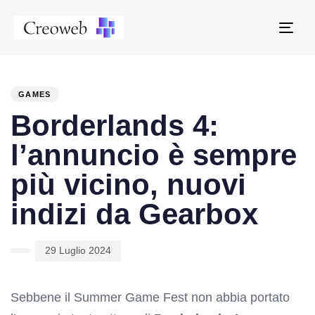
Tog
navi
PUBLISHED
Author
Published
IN:
on:
GAMES
Borderlands 4:
l’annuncio è sempre
più vicino, nuovi
indizi da Gearbox
29 Luglio 2024
Sebbene il Summer Game Fest non abbia portato